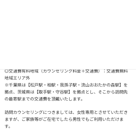
ンセリングを承ります。対面
リングを承ります。対面カウ
カウンセリング、カフェカウ
ンセリング、カフェカウンセ
ンセリング、訪問カウンセリ
リング、訪問カウンセリング
ング
Read more
Read more
◎交通費有料地域（カウンセリング料金＋交通費）：交通費無料
地域エリア外
※千葉県は【松戸駅・柏駅・我孫子駅・流山おおたかの森駅】を
拠点、茨城県は【取手駅・守谷駅】を拠点とし、そこから訪問先
の最寄駅までの交通費を頂戴いたします。
訪問カウンセリングにつきましては、女性専用とさせていただき
ますが、ご家族等がご在宅でしたら男性でもご利用いただけま
す。